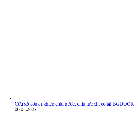
Cửa gỗ công nghiệp chịu nước, chịu lực chỉ có tại BGDOOR
06,08,2022