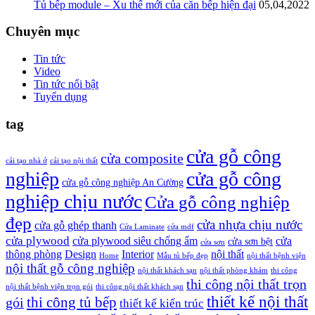
Tủ bếp module – Xu thế mới của căn bếp hiện đại
05,04,2022
Chuyên mục
Tin tức
Video
Tin tức nổi bật
Tuyển dụng
tag
cửa gỗ công
cửa composite
cải tạo nhà ở
cải tạo nội thất
nghiệp
cửa gỗ công
cửa gỗ công nghiệp An Cường
nghiệp chịu nước
Cửa gỗ công nghiệp
đẹp
cửa nhựa chịu nước
cửa gỗ ghép thanh
Cửa Laminate
cửa mdf
cửa plywood
cửa plywood siêu chống ẩm
cửa
cửa sơn bệt
cửa sơn
thông phòng
Design
Interior
nội thất
Home
Mẫu tủ bếp đẹp
nội thất bệnh viện
nội thất gỗ công nghiệp
nội thất khách sạn
nội thất phòng khám
thi công
thi công nội thất trọn
nội thất bệnh viện trọn gói
thi công nội thất khách sạn
thiết kế nội thất
gói
thi công tủ bếp
thiết kế kiến trúc