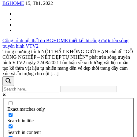
BGHOME
15, Th1, 2022
Công trình nội thất do BGHOME thiết kế thi công được lên sóng
truyền hình VTV2
Trong chương trình NỘI THẤT KHÔNG GIỚI HẠN chủ đề “GỖ
CÔNG NGHIỆP – NÉT ĐẸP TỰ NHIÊN” phát trên sóng truyền
hình VTV2 ngày 22/08/2021 bàn luận về xu hướng vật liệu nhân
tạo kế thừa vật liệu tự nhiên mang đến vẻ đẹp thời trang đầy cảm
xúc và ấn tượng cho nội […]
Exact matches only
Search in title
Search in content