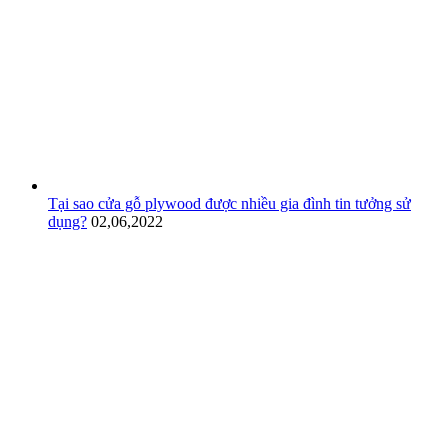
Tại sao cửa gỗ plywood được nhiều gia đình tin tưởng sử
dụng?
02,06,2022