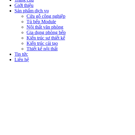
Giới thiệu
Sản phẩm dịch vụ
Cửa gỗ công nghiệp
Tủ bếp Module
Nội thất văn phòng
Gia dụng phòng bếp
Kiến trúc sư thiết kế
Kiến trúc cải tạo
Thiết kế nội thất
Tin tức
Liên hệ