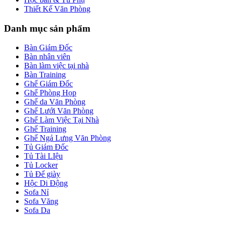
Thiết Kế Văn Phòng
Danh mục sản phẩm
Bàn Giám Đốc
Bàn nhân viên
Bàn làm việc tại nhà
Bàn Training
Ghế Giám Đốc
Ghế Phòng Họp
Ghế da Văn Phòng
Ghế Lưới Văn Phòng
Ghế Làm Việc Tại Nhà
Ghế Training
Ghế Ngả Lưng Văn Phòng
Tủ Giám Đốc
Tủ Tài LIệu
Tủ Locker
Tủ Để giày
Hộc Di Động
Sofa Nỉ
Sofa Văng
Sofa Da