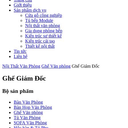
Giới thiệu
Sản phẩm dịch vụ
Cửa gỗ công nghiệp
Tủ bếp Module
Nội thất văn phòng
Gia dụng phòng bếp
Kiến trúc sư thiết kế
Kiến trúc cải tạo
Thiết kế nội thất
Tin tức
Liên hệ
Nội Thất Văn Phòng
Ghế Văn phòng
Ghế Giám Đốc
Ghế Giám Đốc
Bộ sản phẩm
Bàn Văn Phòng
Bàn Họp Văn Phòng
Ghế Văn phòng
Tủ Văn Phòng
SOFA Văn Phòng
Hộc bàn & Tủ Phụ