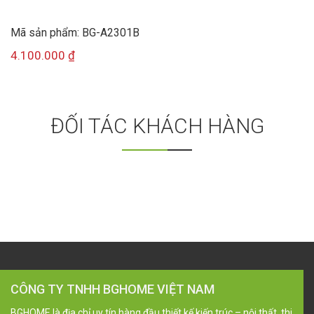
Mã sản phẩm: BG-A2301B
4.100.000
₫
ĐỐI TÁC KHÁCH HÀNG
CÔNG TY TNHH BGHOME VIỆT NAM
BGHOME là địa chỉ uy tín hàng đầu thiết kế kiến trúc – nội thất, thi