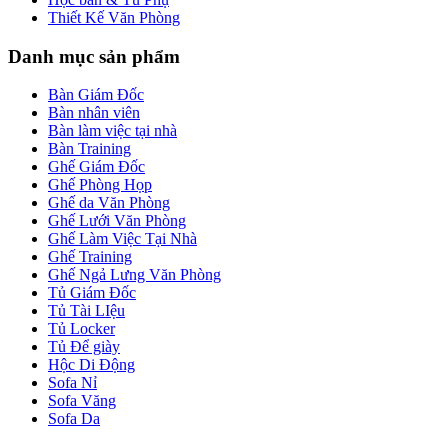
Thiết Kế Văn Phòng
Danh mục sản phẩm
Bàn Giám Đốc
Bàn nhân viên
Bàn làm việc tại nhà
Bàn Training
Ghế Giám Đốc
Ghế Phòng Họp
Ghế da Văn Phòng
Ghế Lưới Văn Phòng
Ghế Làm Việc Tại Nhà
Ghế Training
Ghế Ngả Lưng Văn Phòng
Tủ Giám Đốc
Tủ Tài LIệu
Tủ Locker
Tủ Để giày
Hộc Di Động
Sofa Nỉ
Sofa Văng
Sofa Da