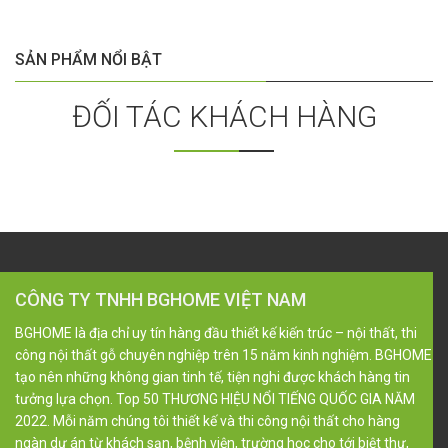
SẢN PHẨM NỔI BẬT
ĐỐI TÁC KHÁCH HÀNG
CÔNG TY TNHH BGHOME VIỆT NAM
BGHOME là địa chỉ uy tín hàng đầu thiết kế kiến trúc – nội thất, thi
công nội thất gỗ chuyên nghiệp trên 15 năm kinh nghiệm. BGHOME
tạo nên những không gian tinh tế, tiện nghi được khách hàng tin
tưởng lựa chọn. Top 50 THƯƠNG HIỆU NỔI TIẾNG QUỐC GIA NĂM
2022. Mỗi năm chúng tôi thiết kế và thi công nội thất cho hàng
ngàn dự án từ khách sạn, bệnh viện, trường học cho tới biệt thự,