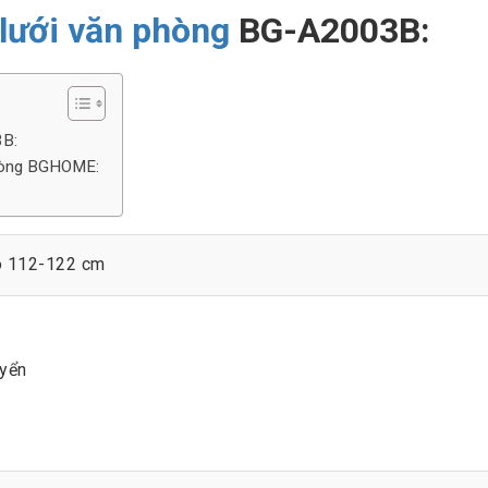
lưới văn phòng
BG-A2003B:
3B:
phòng BGHOME:
o 112-122 cm
uyển