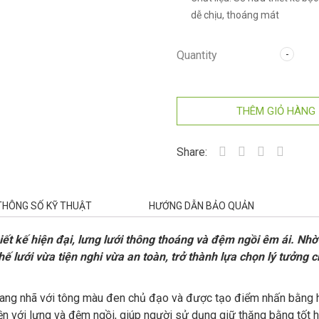
dễ chịu, thoáng mát
Bảo hành:
12 tháng
Quantity
THÊM GIỎ HÀNG
Share:
THÔNG SỐ KỸ THUẬT
HƯỚNG DẪN BẢO QUẢN
iết kế hiện đại, lưng lưới thông thoáng và đệm ngồi êm ái. Nh
hế lưới vừa tiện nghi vừa an toàn, trở thành lựa chọn lý tưởng 
 trang nhã với tông màu đen chủ đạo và được tạo điểm nhấn bằng 
iền với lưng và đệm ngồi, giúp người sử dụng giữ thăng bằng tốt h