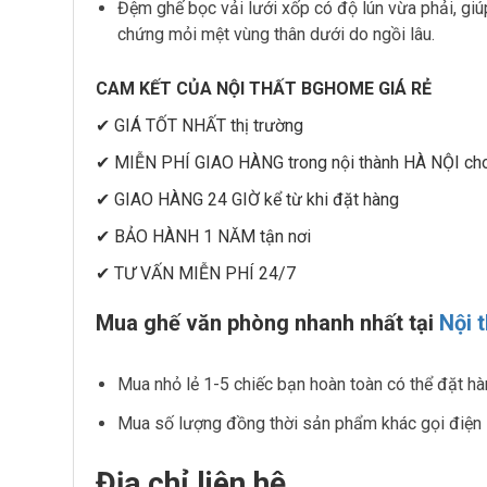
Đệm ghế bọc vải lưới xốp có độ lún vừa phải, giú
chứng mỏi mệt vùng thân dưới do ngồi lâu.
CAM KẾT CỦA NỘI THẤT BGHOME GIÁ RẺ
✔ GIÁ TỐT NHẤT thị trường
✔ MIỄN PHÍ GIAO HÀNG trong nội thành HÀ NỘI cho
✔ GIAO HÀNG 24 GIỜ kể từ khi đặt hàng
✔ BẢO HÀNH 1 NĂM tận nơi
✔ TƯ VẤN MIỄN PHÍ 24/7
Mua ghế văn phòng nhanh nhất tại
Nội 
Mua nhỏ lẻ 1-5 chiếc bạn hoàn toàn có thể đặt hàn
Mua số lượng đồng thời sản phẩm khác gọi điện 
Địa chỉ liên hệ