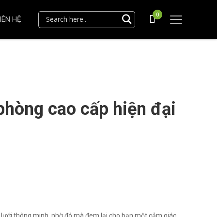
0
IÊN HỆ
phòng cao cấp hiện đại
ọc lưới thông minh, nhờ đó mà đem lại cho bạn một cảm giác