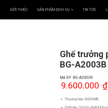
Ủ
GIỚI THIỆU
SẢN PHẨM DỊCH VỤ
TIN TỨC
L
Ghế trưởng 
BG-A2003B
Mã SP:
BG-A2003B
9.600.000
₫
Thương hiệu:
BGHOME
Chất liệu: Sở hữu thiết kế b