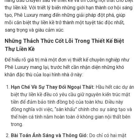
hàng đầu chuyên sâu về thiết kế và thi công nội thất cho biệt
thự liền kề. Với triết lý biến những giới hạn thành cơ hội sáng
tạo, Phê Luxury mang đến những giải pháp đột phá, giúp
mỗi căn biệt thự liền kề trở thành một tuyệt tác độc nhất,
sang trọng và giàu cảm xúc.
Những Thách Thức Cốt Lõi Trong Thiết Kế Biệt
Thự Liền Kề
Để hiểu rõ giá trị mà một đơn vị thiết kế chuyên nghiệp như
Phê Luxury mang lại, trước hết cần nhận diện những khó
khăn đặc thù của loại hình nhà ở này:
Hạn Chế Về Sự Thay Đổi Ngoại Thất:
Hầu hết các dự án
biệt thự liền kề đều có yêu cầu giữ nguyên kiến trúc mặt
tiền để đảm bảo tính đồng bộ của toàn khu. Điều này
đồng nghĩa với việc, “sân khấu” chính cho sự sáng tạo và
thể hiện cá tính nằm hoàn toàn ở không gian nội thất bên
trong.
Bài Toán Ánh Sáng và Thông Gió:
Do chỉ có hai mặt