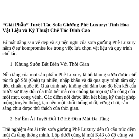
“Giải Phẫu” Tuyệt Tác Sofa Giường Phê Luxury: Tinh Hoa
Vật Liệu và Kỹ Thuật Chế Tác Đỉnh Cao
Bí mật đằng sau vẻ đẹp và sự tiện nghi của sofa giường Phê Luxury
nằm ở sự kompromiss los trong việc lựa chọn vật liệu và quy trình
chế tác.
Khung Sườn Bất Biến Với Thời Gian
Nền tảng của mọi sản phẩm Phê Luxury là bộ khung sườn được chế
tác từ gỗ Sồi (Oak) tự nhiên, nhập khẩu và đã qua quy trình tẩm sấy
tiêu chuẩn quốc tế. Quá trình này không chỉ đảm bảo độ bền kết cấu
trước sự thay đổi của thời tiết mà còn chống lại mọi sự tấn công của
mối mọt, cong vênh. Các điểm nối được liên kết bằng kỹ thuật ghép
mộng truyền thống, tạo nên một khối thống nhất, vững chãi, sẵn
sàng chịu được thử thách của thời gian.
Sự Êm Ái Tuyệt Đối Từ Hệ Đệm Mút Đa Tầng
Trải nghiệm êm ái trên sofa giường Phê Luxury đến từ cấu trúc đệm
mút đa tầng thông minh. Lớp dưới cùng là mút K43 có độ cứng và