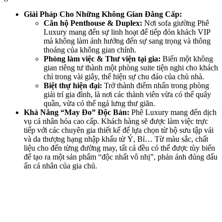
Giải Pháp Cho Những Không Gian Đẳng Cấp:
Căn hộ Penthouse & Duplex:
Nơi sofa giường Phê
Luxury mang đến sự linh hoạt để tiếp đón khách VIP
mà không làm ảnh hưởng đến sự sang trọng và thông
thoáng của không gian chính.
Phòng làm việc & Thư viện tại gia:
Biến một không
gian riêng tư thành một phòng suite tiện nghi cho khách
chỉ trong vài giây, thể hiện sự chu đáo của chủ nhà.
Biệt thự hiện đại:
Trở thành điểm nhấn trong phòng
giải trí gia đình, là nơi các thành viên vừa có thể quây
quần, vừa có thể ngả lưng thư giãn.
Khả Năng “May Đo” Độc Bản:
Phê Luxury mang đến dịch
vụ cá nhân hóa cao cấp. Khách hàng sẽ được làm việc trực
tiếp với các chuyên gia thiết kế để lựa chọn từ bộ sưu tập vải
và da thượng hạng nhập khẩu từ Ý, Bỉ… Từ màu sắc, chất
liệu cho đến từng đường may, tất cả đều có thể được tùy biến
để tạo ra một sản phẩm “độc nhất vô nhị”, phản ánh đúng dấu
ấn cá nhân của gia chủ.