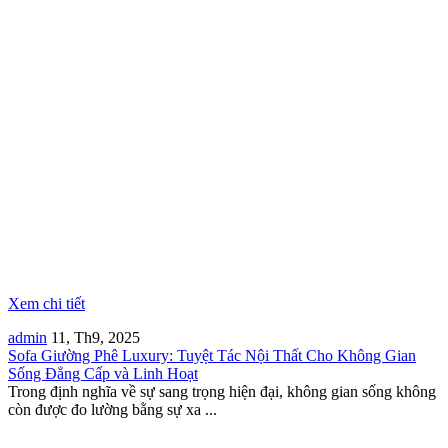
Xem chi tiết
admin
11, Th9, 2025
Sofa Giường Phê Luxury: Tuyệt Tác Nội Thất Cho Không Gian
Sống Đẳng Cấp và Linh Hoạt
Trong định nghĩa về sự sang trọng hiện đại, không gian sống không
còn được đo lường bằng sự xa ...