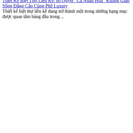
Thiết Kế Biệt Thự Liền Kề: Bí Quyết “Cá Nhân Hóa” Không Gian
Sống Đẳng Cấp Cùng Phê Luxury
Thiết kế biệt thự liền kề đang trở thành một trong những hạng mục
được quan tâm hàng đầu trong ...