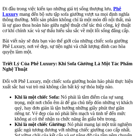
Đi đầu trong việc kiến tạo những giá trị sống thượng lưu,
Phê
Luxury
mang đến bộ sưu tập sofa giường vượt xa mọi định nghĩa
thông thường. Mỗi sản phẩm không chỉ là một món đồ nội thất, mà
là sự giao thoa hoàn hảo giữa nghệ thuật chế tác thủ công, kỹ thuật
cơ khí chính xác và sự thấu hiểu sâu sắc về một lối sống đẳng cấp.
Bài viết này sẽ đưa bạn vào thế giới của những chiếc sofa giường
Phê Luxury, nơi vẻ đẹp, sự tiện nghi và chất lượng đỉnh cao hòa
quyện làm một.
Triết Lý Của Phê Luxury: Khi Sofa Giường Là Một Tác Phẩm
Nghệ Thuật
Đối với Phê Luxury, một chiếc sofa giường hoàn hảo phải thực hiện
xuất sắc hai vai trò mà không cần bất kỳ sự thỏa hiệp nào.
Khi là một chiếc Sofa:
Nó phải là tâm điểm của sự sang
trọng, một nơi chốn êm ái để gia chủ tiếp đón những vị khách
quý, hay đơn giản là tận hưởng những giây phút thư giãn
riêng tư. Vẻ đẹp của nó phải liền mạch và tinh tế đến mức
không ai có thể nhận ra chức năng ẩn giấu bên trong.
Khi là một chiếc Giường:
Nó phải mang lại một trải nghiệm
giấc ngủ tương đương với những chiếc giường cao cấp nhất.
Sự vững chãi của kết cấu và sự nâng đỡ của tấm nệm chuyên