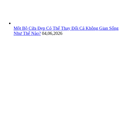
Một Bộ Cửa Đẹp Có Thể Thay Đổi Cả Không Gian Sống
Như Thế Nào?
04,06,2026