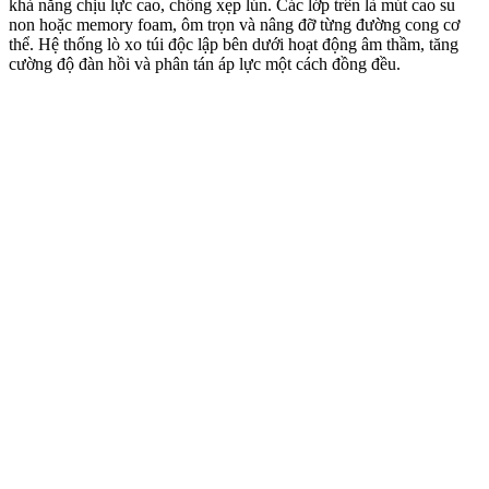
khả năng chịu lực cao, chống xẹp lún. Các lớp trên là mút cao su
non hoặc memory foam, ôm trọn và nâng đỡ từng đường cong cơ
thể. Hệ thống lò xo túi độc lập bên dưới hoạt động âm thầm, tăng
cường độ đàn hồi và phân tán áp lực một cách đồng đều.