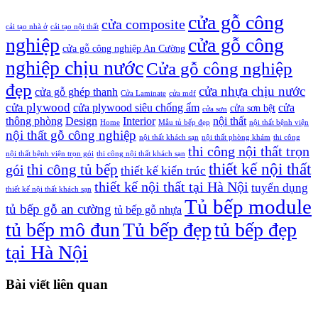
cửa gỗ công
cửa composite
cải tạo nhà ở
cải tạo nội thất
nghiệp
cửa gỗ công
cửa gỗ công nghiệp An Cường
nghiệp chịu nước
Cửa gỗ công nghiệp
đẹp
cửa nhựa chịu nước
cửa gỗ ghép thanh
Cửa Laminate
cửa mdf
cửa plywood
cửa plywood siêu chống ẩm
cửa
cửa sơn bệt
cửa sơn
thông phòng
Design
Interior
nội thất
Home
Mẫu tủ bếp đẹp
nội thất bệnh viện
nội thất gỗ công nghiệp
nội thất khách sạn
nội thất phòng khám
thi công
thi công nội thất trọn
nội thất bệnh viện trọn gói
thi công nội thất khách sạn
thiết kế nội thất
gói
thi công tủ bếp
thiết kế kiến trúc
thiết kế nội thất tại Hà Nội
tuyển dụng
thiết kế nội thất khách sạn
Tủ bếp module
tủ bếp gỗ an cường
tủ bếp gỗ nhựa
tủ bếp mô đun
Tủ bếp đẹp
tủ bếp đẹp
tại Hà Nội
Bài viết liên quan