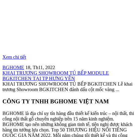
Xem chi tiết
BGHOME
18, Th11, 2022
KHAI TRƯƠNG SHOWROOM TỦ BẾP MODULE
BGKITCHEN TẠI TP HƯNG YÊN
KHAI TRƯƠNG SHOWROOM TỦ BẾP BGKITCHEN Lễ khai
trương Showroom BGKITCHEN đánh dấu cột mốc vàng ...
CÔNG TY TNHH BGHOME VIỆT NAM
BGHOME là địa chỉ uy tín hàng đầu thiết kế kiến trúc – nội thất, thi
công nội thất gỗ chuyên nghiệp trên 15 năm kinh nghiệm.
BGHOME tạo nên những không gian tinh tế, tiện nghi được khách
hàng tin tưởng lựa chọn. Top 50 THƯƠNG HIỆU NỔI TIẾNG
QUỐC GIA NĂM 2022. Mỗi năm chúng tôi thiết kế và thi công