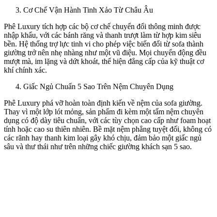
Cơ Chế Vận Hành Tinh Xảo Từ Châu Âu
Phê Luxury tích hợp các bộ cơ chế chuyển đổi thông minh được
nhập khẩu, với các bánh răng và thanh trượt làm từ hợp kim siêu
bền. Hệ thống trợ lực tinh vi cho phép việc biến đổi từ sofa thành
giường trở nên nhẹ nhàng như một vũ điệu. Mọi chuyển động đều
mượt mà, im lặng và dứt khoát, thể hiện đẳng cấp của kỹ thuật cơ
khí chính xác.
Giấc Ngủ Chuẩn 5 Sao Trên Nệm Chuyên Dụng
Phê Luxury phá vỡ hoàn toàn định kiến về nệm của sofa giường.
Thay vì một lớp lót mỏng, sản phẩm đi kèm một tấm nệm chuyên
dụng có độ dày tiêu chuẩn, với các tùy chọn cao cấp như foam hoạt
tính hoặc cao su thiên nhiên. Bề mặt nệm phẳng tuyệt đối, không có
các rãnh hay thanh kim loại gây khó chịu, đảm bảo một giấc ngủ
sâu và thư thái như trên những chiếc giường khách sạn 5 sao.