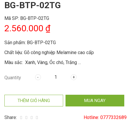
BG-BTP-02TG
Mã SP:
BG-BTP-02TG
2.560.000
₫
Sản phẩm: BG-BTP-02TG
Chất liệu: Gỗ công nghiệp Melamine cao cấp
Màu sắc: Xanh, Vàng, Óc chó, Trắng …
Kiểu dáng: Bàn có hình L,
Quantity
Kích thước: 120cm, 140cm x 60cm x 75cm (rộng x sâu x
cao)
THÊM GIỎ HÀNG
MUA NGAY
Share:
Hotline:
0777332689