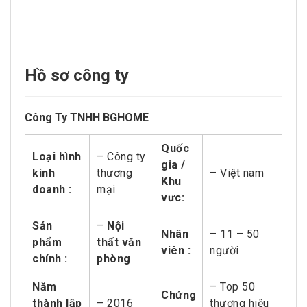
Hồ sơ công ty
Công Ty TNHH BGHOME
Quốc
Loại hình
– Công ty
gia /
kinh
thương
– Việt nam
Khu
doanh :
mại
vưc:
Sản
–
Nội
Nhân
– 11 – 50
phẩm
thất văn
viên :
người
chính :
phòng
Năm
– Top 50
Chứng
thành lập
– 2016
thương hiệu