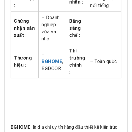
nhận :
:
nổi tiếng
– Doanh
Chứng
Bằng
nghiệp
nhận sản
sáng
–
vừa và
xuất :
chế :
nhỏ
Thị
–
Thương
trường
BGHOME
,
– Toàn quốc
hiệu :
chính
BGDOOR
:
BGHOME
là địa chỉ uy tín hàng đầu thiết kế kiến trúc