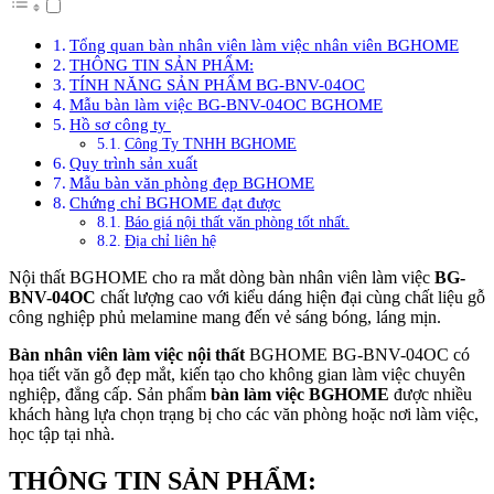
Tổng quan bàn nhân viên làm việc nhân viên BGHOME
THÔNG TIN SẢN PHẨM:
TÍNH NĂNG SẢN PHẨM BG-BNV-04OC
Mẫu bàn làm việc BG-BNV-04OC BGHOME
Hồ sơ công ty
Công Ty TNHH BGHOME
Quy trình sản xuất
Mẫu bàn văn phòng đẹp BGHOME
Chứng chỉ BGHOME đạt được
Báo giá nội thất văn phòng tốt nhất.
Địa chỉ liên hệ
Nội thất BGHOME cho ra mắt dòng bàn nhân viên làm việc
BG-
BNV-04OC
chất lượng cao với kiểu dáng hiện đại cùng chất liệu gỗ
công nghiệp phủ melamine mang đến vẻ sáng bóng, láng mịn.
Bàn nhân viên làm việc nội thất
BGHOME BG-BNV-04OC có
họa tiết văn gỗ đẹp mắt, kiến tạo cho không gian làm việc chuyên
nghiệp, đẳng cấp. Sản phẩm
bàn làm việc BGHOME
được nhiều
khách hàng lựa chọn trạng bị cho các văn phòng hoặc nơi làm việc,
học tập tại nhà.
THÔNG
TIN SẢN PHẨM: