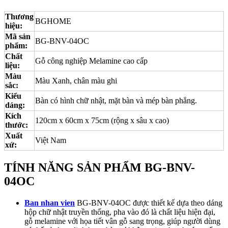
Thương
BGHOME
hiệu:
Mã sản
BG-BNV-04OC
phẩm:
Chất
Gỗ công nghiệp Melamine cao cấp
liệu:
Màu
Màu Xanh, chân màu ghi
sắc:
Kiểu
Bàn có hình chữ nhật, mặt bàn và mép bàn phẳng.
dáng:
Kích
120cm x 60cm x 75cm (rộng x sâu x cao)
thước:
Xuất
Việt Nam
xứ:
TÍNH NĂNG SẢN PHẨM BG-BNV-
04OC
Ban nhan vien
BG-BNV-04OC được thiết kế dựa theo dáng
hộp chữ nhật truyền thống, pha vào đó là chất liệu hiện đại,
gỗ melamine với họa tiết vân gỗ sang trọng, giúp người dùng