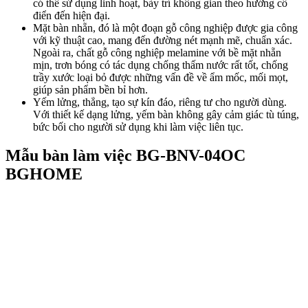
có thể sử dụng linh hoạt, bày trí không gian theo hướng cổ
điển đến hiện đại.
Mặt bàn nhẵn, đó là một đoạn gỗ công nghiệp được gia công
với kỹ thuật cao, mang đến đường nét mạnh mẽ, chuẩn xác.
Ngoài ra, chất gỗ công nghiệp melamine với bề mặt nhẵn
mịn, trơn bóng có tác dụng chống thấm nước rất tốt, chống
trầy xước loại bỏ được những vấn đề về ẩm mốc, mối mọt,
giúp sản phẩm bền bỉ hơn.
Yếm lửng, thẳng, tạo sự kín đáo, riêng tư cho người dùng.
Với thiết kế dạng lửng, yếm bàn không gây cảm giác tù túng,
bức bối cho người sử dụng khi làm việc liên tục.
Mẫu bàn làm việc BG-BNV-04OC
BGHOME