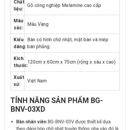
Chất
Gỗ công nghiệp Melamine cao cấp
liệu:
Màu
Màu Vàng
sắc:
Kiểu
Bàn có hình chữ nhật, mặt bàn và mép
dáng:
bàn phẳng.
Kích
120cm x 60cm x 75cm (rộng x sâu x cao)
thước:
Xuất
Việt Nam
xứ:
TÍNH NĂNG SẢN PHẨM BG-
BNV-03XD
Bàn nhân viên
BG-BNV-03V được thiết kế dựa
theo dáng hộp chữ nhật truyền thống, pha vào đó là