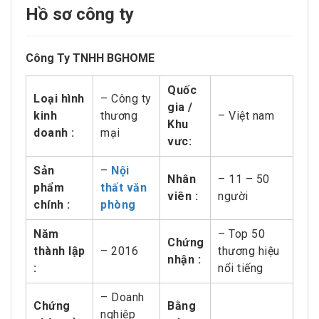
Hồ sơ công ty
Công Ty TNHH BGHOME
Quốc
Loại hình
– Công ty
gia /
kinh
thương
– Việt nam
Khu
doanh :
mại
vưc:
Sản
–
Nội
Nhân
– 11 – 50
phẩm
thất văn
viên :
người
chính :
phòng
Năm
– Top 50
Chứng
thành lập
– 2016
thương hiệu
nhận :
:
nổi tiếng
– Doanh
Chứng
Bằng
nghiệp