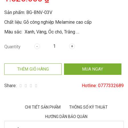
Sản phẩm: BG-BNV-03V
Chất liệu: Gỗ công nghiệp Melamine cao cấp
Màu sắc: Xanh, Vàng, Óc chó, Trắng …
Kiểu dáng: Bàn có hình chữ nhật, mặt bàn và mép bàn phẳng.
Quantity
Kích thước: 120cm x 60cm x 75cm (rộng x sâu x cao)
THÊM GIỎ HÀNG
MUA NGAY
Share:
Hotline:
0777332689
CHI TIẾT SẢN PHẨM
THÔNG SỐ KỸ THUẬT
HƯỚNG DẪN BẢO QUẢN