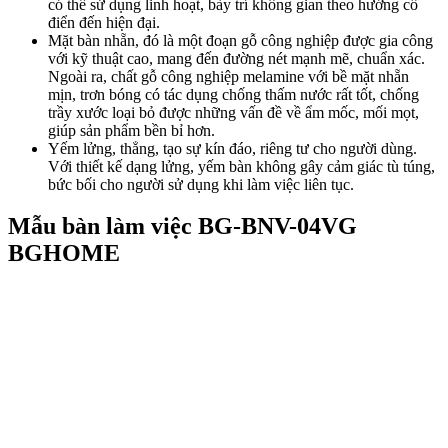
có thể sử dụng linh hoạt, bày trí không gian theo hướng cổ
điển đến hiện đại.
Mặt bàn nhẵn, đó là một đoạn gỗ công nghiệp được gia công
với kỹ thuật cao, mang đến đường nét mạnh mẽ, chuẩn xác.
Ngoài ra, chất gỗ công nghiệp melamine với bề mặt nhẵn
mịn, trơn bóng có tác dụng chống thấm nước rất tốt, chống
trầy xước loại bỏ được những vấn đề về ẩm mốc, mối mọt,
giúp sản phẩm bền bỉ hơn.
Yếm lửng, thẳng, tạo sự kín đáo, riêng tư cho người dùng.
Với thiết kế dạng lửng, yếm bàn không gây cảm giác tù túng,
bức bối cho người sử dụng khi làm việc liên tục.
Mẫu bàn làm việc BG-BNV-04VG
BGHOME