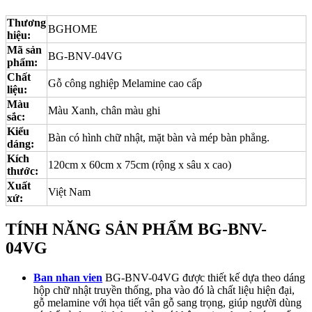
Thương
BGHOME
hiệu:
Mã sản
BG-BNV-04VG
phẩm:
Chất
Gỗ công nghiệp Melamine cao cấp
liệu:
Màu
Màu Xanh, chân màu ghi
sắc:
Kiểu
Bàn có hình chữ nhật, mặt bàn và mép bàn phẳng.
dáng:
Kích
120cm x 60cm x 75cm (rộng x sâu x cao)
thước:
Xuất
Việt Nam
xứ:
TÍNH NĂNG SẢN PHẨM BG-BNV-
04VG
Ban nhan vien
BG-BNV-04VG được thiết kế dựa theo dáng
hộp chữ nhật truyền thống, pha vào đó là chất liệu hiện đại,
gỗ melamine với họa tiết vân gỗ sang trọng, giúp người dùng