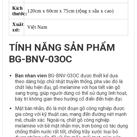
Kích
120cm x 60cm x 75cm (rộng x sâu x cao)
thước:
Xuất
Việt Nam
xứ:
TÍNH NĂNG SẢN PHẨM
BG-BNV-03OC
Ban nhan vien
BG-BNV-03OC được thiết kế dựa
theo dáng hộp chữ nhật truyền thống, pha vào đó là
chất liệu hiện đại, gỗ melamine với họa tiết vân gỗ
sang trọng, giúp người dùng có thể sử dụng linh hoạt,
bày trí không gian theo hướng cổ điển đến hiện đại.
Mặt bàn nhẵn, đó là một đoạn gỗ công nghiệp được
gia công với kỹ thuật cao, mang đến đường nét mạnh
mẽ, chuẩn xác. Ngoài ra, chất gỗ công nghiệp
melamine với bề mặt nhẵn mịn, trơn bóng có tác dụng
chống thấm nước rất tốt, chống trầy xước loại bỏ