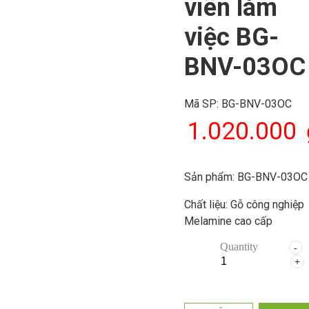
viên làm
việc BG-
BNV-03OC
Mã SP:
BG-BNV-03OC
1.020.000
Sản phẩm: BG-BNV-03OC
Chất liệu: Gỗ công nghiệp
Melamine cao cấp
Quantity
Màu sắc: Xanh, Vàng, Óc 
Trắng …
Kiểu dáng: Bàn có hình ch