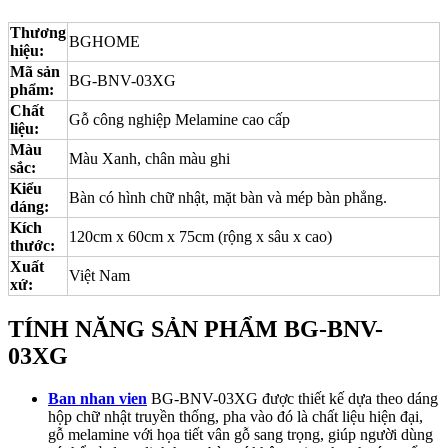
Thương
BGHOME
hiệu:
Mã sản
BG-BNV-03XG
phẩm:
Chất
Gỗ công nghiệp Melamine cao cấp
liệu:
Màu
Màu Xanh, chân màu ghi
sắc:
Kiểu
Bàn có hình chữ nhật, mặt bàn và mép bàn phẳng.
dáng:
Kích
120cm x 60cm x 75cm (rộng x sâu x cao)
thước:
Xuất
Việt Nam
xứ:
TÍNH NĂNG SẢN PHẨM BG-BNV-
03XG
Ban nhan vien
BG-BNV-03XG được thiết kế dựa theo dáng
hộp chữ nhật truyền thống, pha vào đó là chất liệu hiện đại,
gỗ melamine với họa tiết vân gỗ sang trọng, giúp người dùng