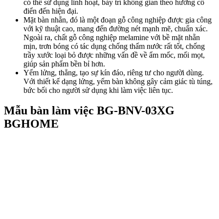
có thể sử dụng linh hoạt, bày trí không gian theo hướng cổ
điển đến hiện đại.
Mặt bàn nhẵn, đó là một đoạn gỗ công nghiệp được gia công
với kỹ thuật cao, mang đến đường nét mạnh mẽ, chuẩn xác.
Ngoài ra, chất gỗ công nghiệp melamine với bề mặt nhẵn
mịn, trơn bóng có tác dụng chống thấm nước rất tốt, chống
trầy xước loại bỏ được những vấn đề về ẩm mốc, mối mọt,
giúp sản phẩm bền bỉ hơn.
Yếm lửng, thẳng, tạo sự kín đáo, riêng tư cho người dùng.
Với thiết kế dạng lửng, yếm bàn không gây cảm giác tù túng,
bức bối cho người sử dụng khi làm việc liên tục.
Mẫu bàn làm việc BG-BNV-03XG
BGHOME