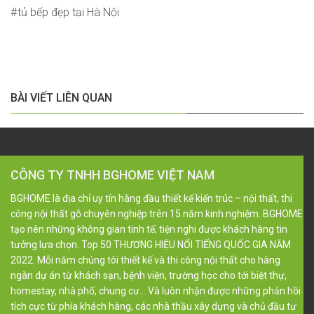
tủ bếp đẹp tại Hà Nội
BÀI VIẾT LIÊN QUAN
CÔNG TY TNHH BGHOME VIỆT NAM
BGHOME là địa chỉ uy tín hàng đầu thiết kế kiến trúc – nội thất, thi
công nội thất gỗ chuyên nghiệp trên 15 năm kinh nghiệm. BGHOME
tạo nên những không gian tinh tế, tiện nghi được khách hàng tin
tưởng lựa chọn. Top 50 THƯƠNG HIỆU NỔI TIẾNG QUỐC GIA NĂM
2022. Mỗi năm chúng tôi thiết kế và thi công nội thất cho hàng
ngàn dự án từ khách sạn, bệnh viện, trường học cho tới biệt thự,
homestay, nhà phố, chung cư… Và luôn nhận được những phản hồi
tích cực từ phía khách hàng, các nhà thầu xây dựng và chủ đầu tư