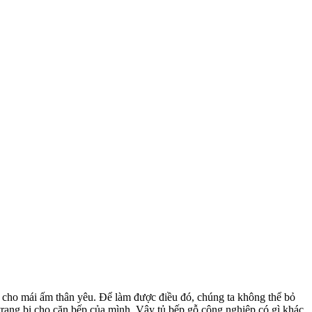
i cho mái ấm thân yêu. Để làm được điều đó, chúng ta không thể bỏ
trang bị cho căn bếp của mình. Vậy tủ bếp gỗ công nghiệp có gì khác