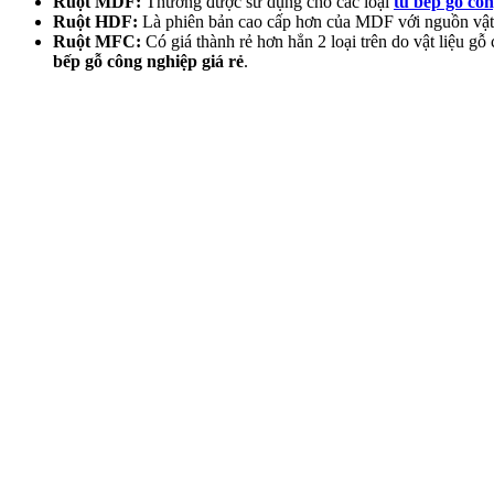
Ruột MDF:
Thường được sử dụng cho các loại
tủ bếp gỗ cô
Ruột HDF:
Là phiên bản cao cấp hơn của MDF với nguồn vật 
Ruột MFC:
Có giá thành rẻ hơn hẳn 2 loại trên do vật liệu 
bếp gỗ công nghiệp giá rẻ
.