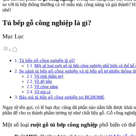
so với tủ bếp thông thường cả về mẫu mã, công năng và giá thành? H
nhé!
Tủ bếp gỗ công nghiệp là gì?
Mục Lục
Tủ bếp gỗ công nghiệp là gì?
Một số loại ruột gỗ tủ bếp công nghiệp phổ biến có thể kể
So sánh tủ bếp gỗ công nghiệp và tủ bếp gỗ tự nhiên thông 
Về tính thẩm mỹ
Về độ bền
Về công năng
Về giá cả
Báo giá tủ bếp gỗ công nghiệp tại BGHOME
Ngay từ tên gọi, có lẽ bạn đọc cũng đã phần nào nắm bắt được khái
phần để cho ra thành phẩm tương tự như chất liệu gỗ. Gỗ công nghiệp 
Một số loại
ruột gỗ tủ bếp công nghiệp
phổ biến có thể