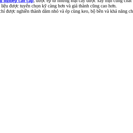
ng nghiệp cao cấp
, được ép từ những loại cây được xay mịn cùng chất 
liệu được tuyển chọn kỹ càng hơn và giá thành cũng cao hơn.
gỗ chỉ được nghiền thành dăm nhỏ và ép cùng keo, bộ bền và khả năng