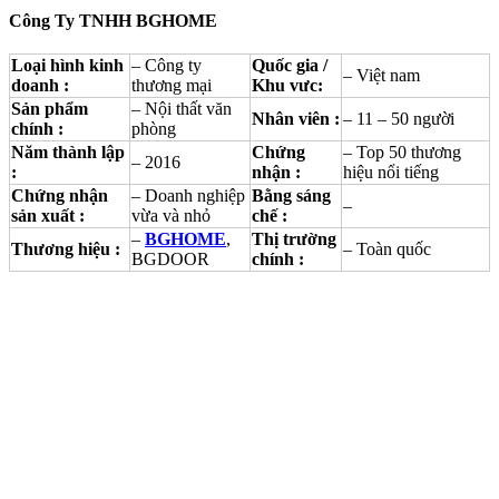
Công Ty TNHH BGHOME
Loại hình kinh
– Công ty
Quốc gia /
– Việt nam
doanh :
thương mại
Khu vưc:
Sản phẩm
– Nội thất văn
Nhân viên :
– 11 – 50 người
chính :
phòng
Năm thành lập
Chứng
– Top 50 thương
– 2016
:
nhận :
hiệu nổi tiếng
Chứng nhận
– Doanh nghiệp
Bằng sáng
–
sản xuất :
vừa và nhỏ
chế :
–
BGHOME
,
Thị trường
Thương hiệu :
– Toàn quốc
BGDOOR
chính :