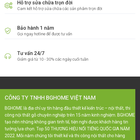
Hỗ trợ sửa chữa trọn đời
Cam kết hỗ trợ sửa chữa các sản phâm trọn đời
Bảo hành 1 năm
Gọi ngay hotline để được tư vấn
Tư vấn 24/7
Giảm giá từ 10 - 30% các ngày cuối tuần
CÔNG TY TNHH BGHOME VIỆT NAM
BGHOME là địa chỉ uy tín hàng đầu thiết kế kiến trúc – nội thất, thi
công nội thất gỗ chuyên nghiệp trên 15 năm kinh nghiệm. BGHOME
tạo nên những không gian tinh tế, tiện nghi được khách hàng tin
tưởng lựa chọn. Top 50 THƯƠNG HIỆU NỔI TIẾNG QUỐC GIA NĂM
2022. Mỗi năm chúng tôi thiết kế và thi công nội thất cho hàng