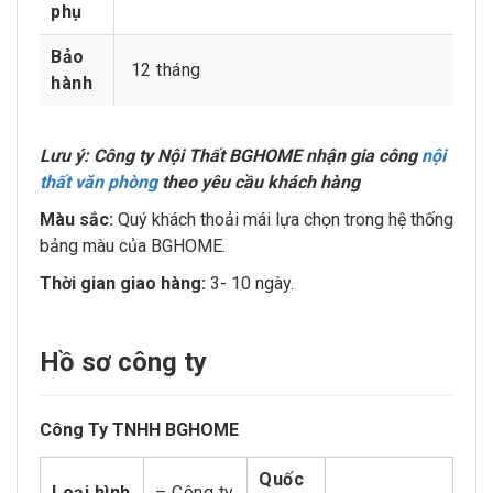
phụ
Bảo
12 tháng
hành
Lưu ý: Công ty Nội Thất BGHOME nhận gia công
nội
thất văn phòng
theo yêu cầu khách hàng
Màu sắc:
Quý khách thoải mái lựa chọn trong hệ thống
bảng màu của BGHOME.
Thời gian giao hàng:
3- 10 ngày.
Hồ sơ công ty
Công Ty TNHH BGHOME
Quốc
Loại hình
– Công ty