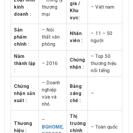
gia /
kinh
thương
– Việt nam
Khu
doanh :
mại
vưc:
Sản
– Nội
Nhân
– 11 – 50
phẩm
thất văn
viên :
người
chính :
phòng
Năm
– Top 50
Chứng
thành lập
– 2016
thương hiệu
nhận :
:
nổi tiếng
– Doanh
Chứng
Bằng
nghiệp
nhận sản
sáng
–
vừa và
xuất :
chế :
nhỏ
Thị
–
Thương
trường
BGHOME
,
– Toàn quốc
hiệu :
chính