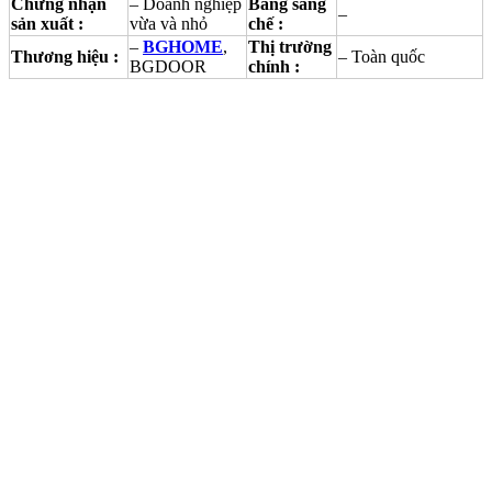
Chứng nhận
– Doanh nghiệp
Bằng sáng
–
sản xuất :
vừa và nhỏ
chế :
–
BGHOME
,
Thị trường
Thương hiệu :
– Toàn quốc
BGDOOR
chính :