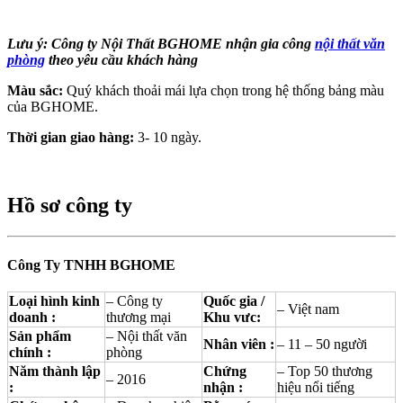
Lưu ý: Công ty Nội Thất BGHOME nhận gia công
nội thất văn
phòng
theo yêu cầu khách hàng
Màu sắc:
Quý khách thoải mái lựa chọn trong hệ thống bảng màu
của BGHOME.
Thời gian giao hàng:
3- 10 ngày.
Hồ sơ công ty
Công Ty TNHH BGHOME
Loại hình kinh
– Công ty
Quốc gia /
– Việt nam
doanh :
thương mại
Khu vưc:
Sản phẩm
– Nội thất văn
Nhân viên :
– 11 – 50 người
chính :
phòng
Năm thành lập
Chứng
– Top 50 thương
– 2016
:
nhận :
hiệu nổi tiếng