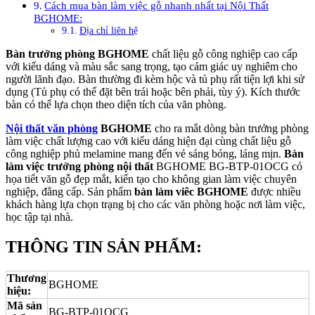
Cách mua bàn làm việc gỗ nhanh nhất tại Nội Thất
BGHOME:
Địa chỉ liên hệ
Bàn trưởng phòng BGHOME
chất liệu gỗ công nghiệp cao cấp
với kiểu dáng và màu sắc sang trọng, tạo cảm giác uy nghiêm cho
người lãnh đạo. Bàn thường đi kèm hộc và tủ phụ rất tiện lợi khi sử
dụng (Tủ phụ có thể đặt bên trái hoặc bên phải, tùy ý). Kích thước
bàn có thể lựa chọn theo diện tích của văn phòng.
Nội thất văn phòng
BGHOME
cho ra mắt dòng bàn trưởng phòng
làm việc chất lượng cao với kiểu dáng hiện đại cùng chất liệu gỗ
công nghiệp phủ melamine mang đến vẻ sáng bóng, láng mịn.
Bàn
làm việc trưởng phòng nội thất
BGHOME BG-BTP-01OCG có
họa tiết văn gỗ đẹp mắt, kiến tạo cho không gian làm việc chuyên
nghiệp, đẳng cấp. Sản phẩm
bàn làm viêc BGHOME
được nhiều
khách hàng lựa chọn trạng bị cho các văn phòng hoặc nơi làm việc,
học tập tại nhà.
THÔNG
TIN SẢN PHẨM:
Thương
BGHOME
hiệu:
Mã sản
BG-BTP-01OCG