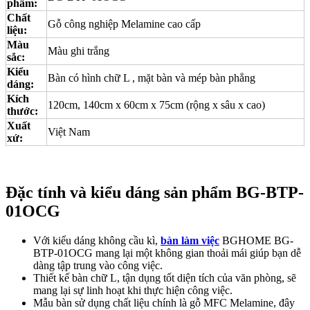
phẩm:
Chất
Gỗ công nghiệp Melamine cao cấp
liệu:
Màu
Màu ghi trắng
sắc:
Kiểu
Bàn có hình chữ L , mặt bàn và mép bàn phẳng
dáng:
Kích
120cm, 140cm x 60cm x 75cm (rộng x sâu x cao)
thước:
Xuất
Việt Nam
xứ:
Đặc tính và kiểu dáng sản phẩm BG-BTP-
01OCG
Với kiểu dáng không cầu kì,
bàn làm việc
BGHOME BG-
BTP-01OCG mang lại một không gian thoải mái giúp bạn dễ
dàng tập trung vào công việc.
Thiết kế bàn chữ L, tận dụng tốt diện tích của văn phòng, sẽ
mang lại sự linh hoạt khi thực hiện công việc.
Mẫu bàn sử dụng chất liệu chính là gỗ MFC Melamine, đây