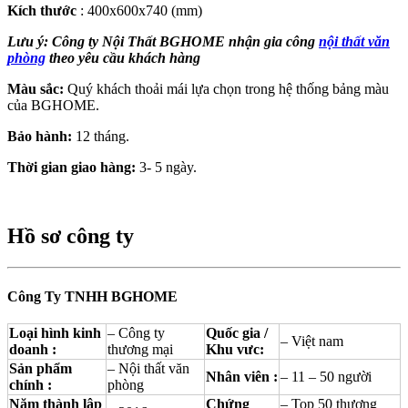
Kích thước
: 400x600x740 (mm)
Lưu ý: Công ty Nội Thất BGHOME nhận gia công
nội thất văn
phòng
theo yêu cầu khách hàng
Màu sắc:
Quý khách thoải mái lựa chọn trong hệ thống bảng màu
của BGHOME.
Bảo hành:
12 tháng.
Thời gian giao hàng:
3- 5 ngày.
Hồ sơ công ty
Công Ty TNHH BGHOME
Loại hình kinh
– Công ty
Quốc gia /
– Việt nam
doanh :
thương mại
Khu vưc:
Sản phẩm
– Nội thất văn
Nhân viên :
– 11 – 50 người
chính :
phòng
Năm thành lập
Chứng
– Top 50 thương