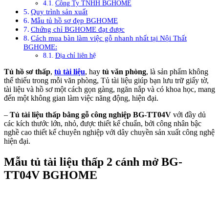
Công Ty TNHH BGHOME
Quy trình sản xuất
Mẫu tủ hồ sơ đẹp BGHOME
Chứng chỉ BGHOME đạt được
Cách mua bàn làm việc gỗ nhanh nhất tại Nội Thất
BGHOME:
Địa chỉ liên hệ
Tủ hồ sơ thấp
,
tủ tài liệu
, hay
tủ văn phòng
, là sản phẩm không
thể thiếu trong mỗi văn phòng, Tủ tài liệu giúp bạn lưu trữ giấy tờ,
tài liệu và hồ sơ một cách gọn gàng, ngăn nắp và có khoa học, mang
đến một không gian làm việc năng động, hiện đại.
–
Tủ tài liệu thấp bằng gỗ công nghiệp BG-TT04V
với đầy dủ
các kích thước lớn, nhỏ, được thiết kế chuẩn, bởi công nhân bậc
nghề cao thiết kế chuyên nghiệp với dây chuyền sản xuất công nghệ
hiện đại.
Mẫu tủ tài liệu thấp 2 cánh mở BG-
TT04V BGHOME