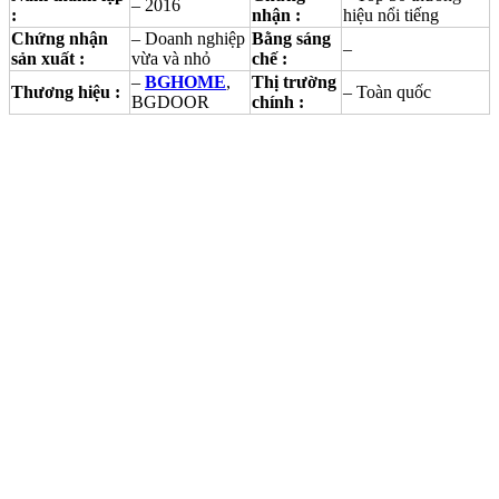
– 2016
:
nhận :
hiệu nổi tiếng
Chứng nhận
– Doanh nghiệp
Bằng sáng
–
sản xuất :
vừa và nhỏ
chế :
–
BGHOME
,
Thị trường
Thương hiệu :
– Toàn quốc
BGDOOR
chính :