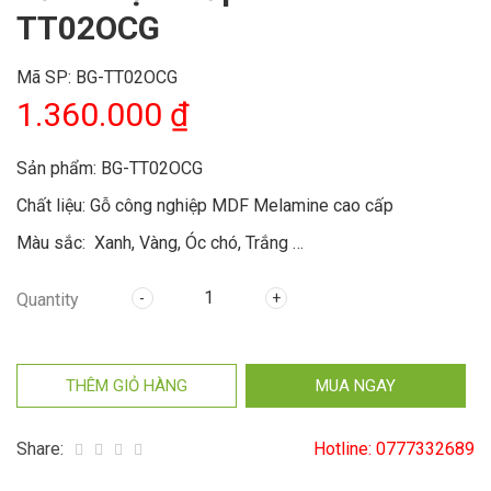
TT02OCG
Mã SP:
BG-TT02OCG
1.360.000
₫
Sản phẩm: BG-TT02OCG
Chất liệu: Gỗ công nghiệp MDF Melamine cao cấp
Màu sắc: Xanh, Vàng, Óc chó, Trắng …
Kiểu dáng: Tủ thấp 2 cánh
Quantity
Kích thước: 800x400x740 (mm), (rộng x sâu x cao)
THÊM GIỎ HÀNG
MUA NGAY
Share:
Hotline:
0777332689