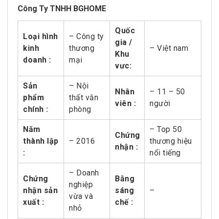
Công Ty TNHH BGHOME
Quốc
Loại hình
– Công ty
gia /
kinh
thương
– Việt nam
Khu
doanh :
mại
vưc:
Sản
– Nội
Nhân
– 11 – 50
phẩm
thất văn
viên :
người
chính :
phòng
Năm
– Top 50
Chứng
thành lập
– 2016
thương hiệu
nhận :
:
nổi tiếng
– Doanh
Chứng
Bằng
nghiệp
nhận sản
sáng
–
vừa và
xuất :
chế :
nhỏ