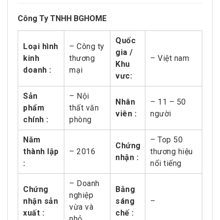
Công Ty TNHH BGHOME
Quốc
Loại hình
– Công ty
gia /
kinh
thương
– Việt nam
Khu
doanh :
mại
vưc:
Sản
– Nội
Nhân
– 11 – 50
phẩm
thất văn
viên :
người
chính :
phòng
Năm
– Top 50
Chứng
thành lập
– 2016
thương hiệu
nhận :
:
nổi tiếng
– Doanh
Chứng
Bằng
nghiệp
nhận sản
sáng
–
vừa và
xuất :
chế :
nhỏ