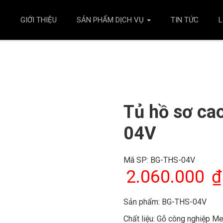
Ủ
GIỚI THIỆU
SẢN PHẨM DỊCH VỤ
TIN TỨC
L
Tủ hồ sơ ca
04V
Mã SP:
BG-THS-04V
2.060.000
₫
Sản phẩm: BG-THS-04V
Chất liệu: Gỗ công nghiệp M