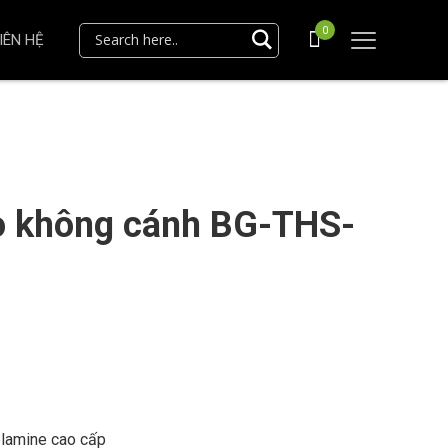
0
IÊN HỆ
o không cánh BG-THS-
elamine cao cấp