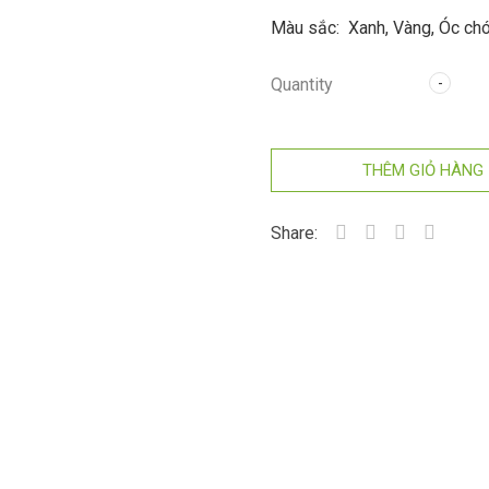
Màu sắc: Xanh, Vàng, Óc chó
Kiểu dáng: Tủ cao không cán
Quantity
Kích thước: 800x400x2000 (m
THÊM GIỎ HÀNG
Share: