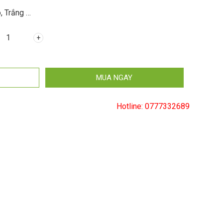
, Trắng …
h
m), (rộng x sâu x cao)
MUA NGAY
Hotline:
0777332689