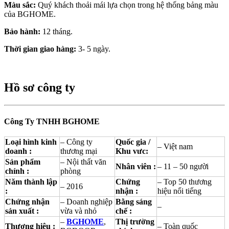
Màu sắc:
Quý khách thoải mái lựa chọn trong hệ thống bảng màu
của BGHOME.
Bảo hành:
12 tháng.
Thời gian giao hàng:
3- 5 ngày.
Hồ sơ công ty
Công Ty TNHH BGHOME
Loại hình kinh
– Công ty
Quốc gia /
– Việt nam
doanh :
thương mại
Khu vưc:
Sản phẩm
– Nội thất văn
Nhân viên :
– 11 – 50 người
chính :
phòng
Năm thành lập
Chứng
– Top 50 thương
– 2016
:
nhận :
hiệu nổi tiếng
Chứng nhận
– Doanh nghiệp
Bằng sáng
–
sản xuất :
vừa và nhỏ
chế :
–
BGHOME
,
Thị trường
Thương hiệu :
– Toàn quốc