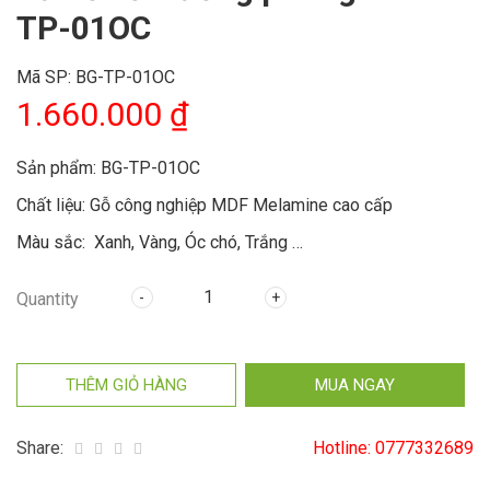
TP-01OC
Mã SP:
BG-TP-01OC
1.660.000
₫
Sản phẩm: BG-TP-01OC
Chất liệu: Gỗ công nghiệp MDF Melamine cao cấp
Màu sắc: Xanh, Vàng, Óc chó, Trắng …
Kiểu dáng: Tủ thấp 3 khoang, cánh mở
Quantity
Kích thước: 1200x350x640 (mm), (rộng x sâu x cao)
THÊM GIỎ HÀNG
MUA NGAY
Share:
Hotline:
0777332689