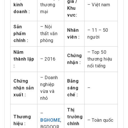
gia /
kinh
thương
– Việt nam
Khu
doanh :
mại
vưc:
Sản
– Nội
Nhân
– 11 – 50
phẩm
thất văn
viên :
người
chính :
phòng
Năm
– Top 50
Chứng
thành lập
– 2016
thương hiệu
nhận :
:
nổi tiếng
– Doanh
Chứng
Bằng
nghiệp
nhận sản
sáng
–
vừa và
xuất :
chế :
nhỏ
Thị
–
Thương
trường
BGHOME
,
– Toàn quốc
hiệu :
chính
BGDOOR