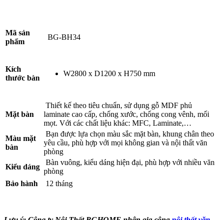
Mã sản
BG-BH34
phẩm
Kích
W2800 x D1200 x H750 mm
thước bàn
Thiết kế theo tiêu chuẩn, sử dụng gỗ MDF phủ
Mặt bàn
laminate cao cấp, chống xước, chống cong vênh, mối
mọt. Với các chất liệu khác: MFC, Laminate,…
Bạn được lựa chọn màu sắc mặt bàn, khung chân theo
Màu mặt
yêu cầu, phù hợp với mọi không gian và nội thất văn
bàn
phòng
Bàn vuông, kiểu dáng hiện đại, phù hợp với nhiều văn
Kiểu dáng
phòng
Bảo hành
12 tháng
Lưu ý: Công ty Nội Thất BGHOME nhận gia công
nội thất văn