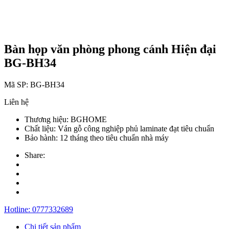
Bàn họp văn phòng phong cánh Hiện đại
BG-BH34
Mã SP:
BG-BH34
Liên hệ
Thương hiệu:
BGHOME
Chất liệu:
Ván gỗ công nghiệp phủ laminate đạt tiêu chuẩn
Bảo hành:
12 tháng theo tiêu chuẩn nhà máy
Share:
Hotline:
0777332689
Chi tiết sản phẩm