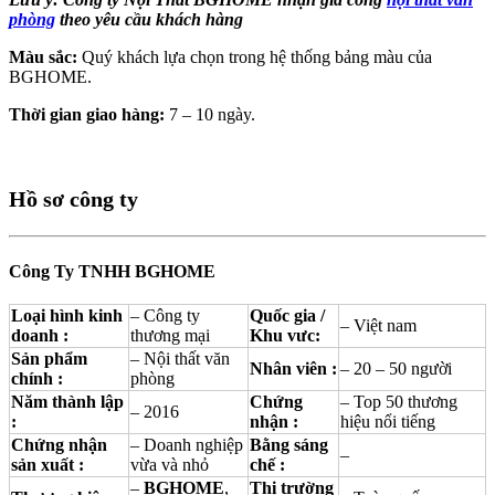
phòng
theo yêu cầu khách hàng
Màu sắc:
Quý khách lựa chọn trong hệ thống bảng màu của
BGHOME.
Thời gian giao hàng:
7 – 10 ngày.
Hồ sơ công ty
Công Ty TNHH BGHOME
Loại hình kinh
– Công ty
Quốc gia /
– Việt nam
doanh :
thương mại
Khu vưc:
Sản phẩm
– Nội thất văn
Nhân viên :
– 20 – 50 người
chính :
phòng
Năm thành lập
Chứng
– Top 50 thương
– 2016
:
nhận :
hiệu nổi tiếng
Chứng nhận
– Doanh nghiệp
Bằng sáng
–
sản xuất :
vừa và nhỏ
chế :
–
BGHOME
,
Thị trường