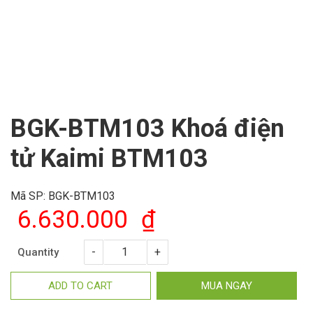
BGK-BTM103 Khoá điện
tử Kaimi BTM103
Mã SP:
BGK-BTM103
6.630.000
₫
Quantity
ADD TO CART
MUA NGAY