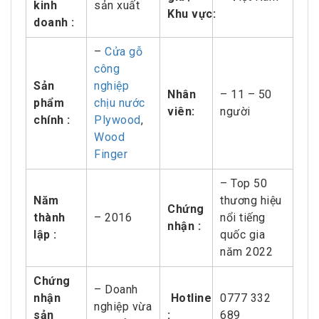
kinh
sản xuất
Khu
vực:
doanh :
–
Cửa gỗ
công
Sản
nghiệp
Nhân
– 11 – 50
phẩm
chịu nước
viên:
người
chính :
Plywood
,
Wood
Finger
– Top 50
Năm
thương hiệu
Chứng
thành
– 2016
nổi tiếng
nhận :
lập :
quốc gia
năm 2022
Chứng
– Doanh
nhận
Hotline
0777 332
nghiệp vừa
sản
:
689