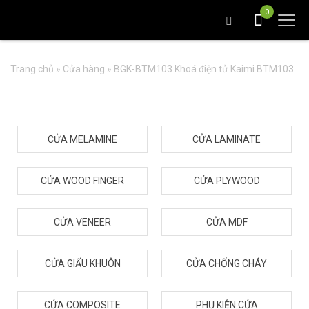
0
Trang chủ
»
Cửa hàng
»
BGK-BTM103 Khoá điện tử Kaimi BTM103
CỬA MELAMINE
CỬA LAMINATE
CỬA WOOD FINGER
CỬA PLYWOOD
CỬA VENEER
CỬA MDF
CỬA GIẤU KHUÔN
CỬA CHỐNG CHÁY
CỬA COMPOSITE
PHỤ KIỆN CỬA