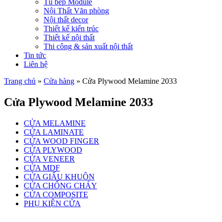
Tủ bếp Module
Nội Thất Văn phòng
Nội thất decor
Thiết kế kiến trúc
Thiết kế nội thất
Thi công & sản xuất nội thất
Tin tức
Liên hệ
Trang chủ
»
Cửa hàng
»
Cửa Plywood Melamine 2033
Cửa Plywood Melamine 2033
CỬA MELAMINE
CỬA LAMINATE
CỬA WOOD FINGER
CỬA PLYWOOD
CỬA VENEER
CỬA MDF
CỬA GIẤU KHUÔN
CỬA CHỐNG CHÁY
CỬA COMPOSITE
PHỤ KIỆN CỬA