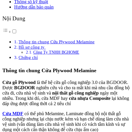
Thông số kỹ thuật
Hướng dẫn bảo quản
Nội Dung
Thông tin chung Cửa Plywood Melamine
Hồ sơ công ty
Công Ty TNHH BGHOME
Chứng chỉ
Thông tin chung Cửa Plywood Melamine
Cửa gỗ Plywood
là thế hệ cửa gỗ công nghiệp 3.0 của BGDOOR.
Được
BGDOOR
nghiên cứu và cho ra mắt khi mà nhu cầu đồng bộ
cửa đi, cửa nhà vệ sinh và
nội thất gỗ công nghiệp
ngày một
nhiều. Trong khi đó, cửa MDF hay
cửa nhựa Composite
lại không
đáp ứng được đồng thời cả 2 tiêu chí
Cửa MDF
có thể phủ Melamine, Laminate đồng bộ nội thất gỗ
công nghiệp nhưng lại chịu nước kém và hạn chế dùng làm cửa nhà
vệ sinh (vẫn dùng làm cửa nhà vệ sinh khi có vách tắm kính và sự
dụng một cách cẩn thận không để cửa chịu ẩm cao)