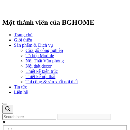
Một thành viên của BGHOME
Trang chủ
Giới thiệu
Sản phẩm & Dịch vụ
Cửa gỗ công nghiệp
Tủ bếp Module
Nội Thất Văn phòng
Nội thất decor
Thiết kế kiến trúc
Thiết kế nội thất
Thi công & sản xuất nội thất
Tin tức
Liên hệ